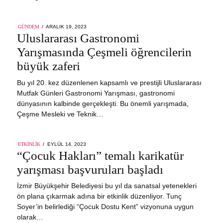
POSTED
GÜNDEM
ARALIK 19, 2023
ON
Uluslararası Gastronomi
Yarışmasında Çeşmeli öğrencilerin
büyük zaferi
Bu yıl 20. kez düzenlenen kapsamlı ve prestijli Uluslararası
Mutfak Günleri Gastronomi Yarışması, gastronomi
dünyasının kalbinde gerçekleşti. Bu önemli yarışmada,
Çeşme Mesleki ve Teknik…
POSTED
ETKINLIK
EYLÜL 14, 2023
ON
“Çocuk Hakları” temalı karikatür
yarışması başvuruları başladı
İzmir Büyükşehir Belediyesi bu yıl da sanatsal yetenekleri
ön plana çıkarmak adına bir etkinlik düzenliyor. Tunç
Soyer’in belirlediği “Çocuk Dostu Kent” vizyonuna uygun
olarak…