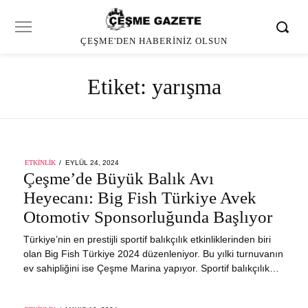
ÇEŞME'DEN HABERINIZ OLSUN
Etiket:
yarışma
POSTED
ETKINLIK
EYLÜL 24, 2024
EYLÜL
ON
Çeşme’de Büyük Balık Avı
24,
2024
Heyecanı: Big Fish Türkiye Avek
Otomotiv Sponsorluğunda Başlıyor
Türkiye’nin en prestijli sportif balıkçılık etkinliklerinden biri
olan Big Fish Türkiye 2024 düzenleniyor. Bu yılki turnuvanın
ev sahipliğini ise Çeşme Marina yapıyor. Sportif balıkçılık…