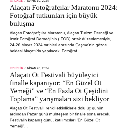
POSTED
ETKINLIK
MAYIS 10, 2024
MAYIS
ON
Alaçatı Fotoğrafçılar Maratonu 2024:
18,
2024
Fotoğraf tutkunları için büyük
buluşma
Alaçatı Fotoğrafçılar Maratonu, Alaçatı Turizm Derneği ve
İzmir Fotoğraf Derneği’nin (İFOD) ortak düzenlemesiyle,
24-26 Mayıs 2024 tarihleri arasında Çeşme’nin gözde
beldesi Alaçatı’da yapılacak. Fotoğraf…
POSTED
ETKINLIK
NISAN 20, 2024
ON
Alaçatı Ot Festivali büyüleyici
finalle kapanıyor: “En Güzel Ot
Yemeği” ve “En Fazla Ot Çeşidini
Toplama” yarışmaları sizi bekliyor
Alaçatı Ot Festivali, renkli etkinliklerle dolu üç günün
ardından Pazar günü muhteşem bir finalle sona erecek.
Festivalin kapanış günü, katılımcıları ‘En Güzel Ot
Yemeği’…