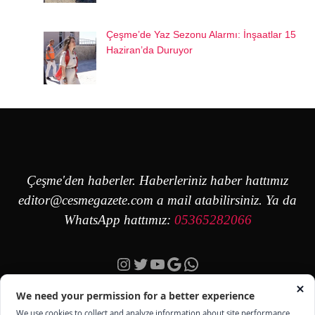
Çeşme’de Yaz Sezonu Alarmı: İnşaatlar 15
Haziran’da Duruyor
Çeşme'den haberler. Haberleriniz haber hattımız
editor@cesmegazete.com
a mail atabilirsiniz. Ya da
WhatsApp hattımız:
05365282066
Instagram
Twitter
YouTube
Google
https://wa.me/90