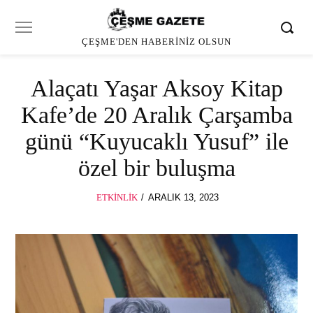
ÇEŞME'DEN HABERINIZ OLSUN
Alaçatı Yaşar Aksoy Kitap
Kafe’de 20 Aralık Çarşamba
günü “Kuyucaklı Yusuf” ile
özel bir buluşma
POSTED
ETKINLIK
ARALIK 13, 2023
ON