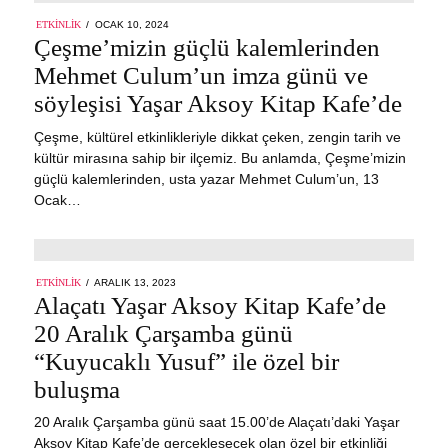
POSTED
ETKINLIK
OCAK 10, 2024
ON
Çeşme’mizin güçlü kalemlerinden
Mehmet Culum’un imza günü ve
söyleşisi Yaşar Aksoy Kitap Kafe’de
Çeşme, kültürel etkinlikleriyle dikkat çeken, zengin tarih ve
kültür mirasına sahip bir ilçemiz. Bu anlamda, Çeşme’mizin
güçlü kalemlerinden, usta yazar Mehmet Culum’un, 13
Ocak…
POSTED
ETKINLIK
ARALIK 13, 2023
ON
Alaçatı Yaşar Aksoy Kitap Kafe’de
20 Aralık Çarşamba günü
“Kuyucaklı Yusuf” ile özel bir
buluşma
20 Aralık Çarşamba günü saat 15.00’de Alaçatı’daki Yaşar
Aksoy Kitap Kafe’de gerçekleşecek olan özel bir etkinliği