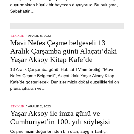
duyurmaktan büyük bir heyecan duyuyoruz. Bu buluşma,
Sabahattin…
POSTED
ETKINLIK
ARALIK 5, 2023
ARALIK
ON
Mavi Nefes Çeşme belgeseli 13
5,
2023
Aralık Çarşamba günü Alaçatı’daki
Yaşar Aksoy Kitap Kafe’de
13 Aralık Çarşamba günü, Habitat TV’nin ürettiği “Mavi
Nefes Çeşme Belgeseli”, Alaçatı’daki Yaşar Aksoy Kitap
Kafe’de gösterilecek. Denizlerimizin doğal güzelliklerini ön
plana çıkaran ve…
POSTED
ETKINLIK
ARALIK 2, 2023
ARALIK
ON
Yaşar Aksoy ile imza günü ve
2,
2023
Cumhuriyet’in 100. yılı söyleşisi
Çeşme’mizin değerlerinden biri olan, saygın Tarihçi,