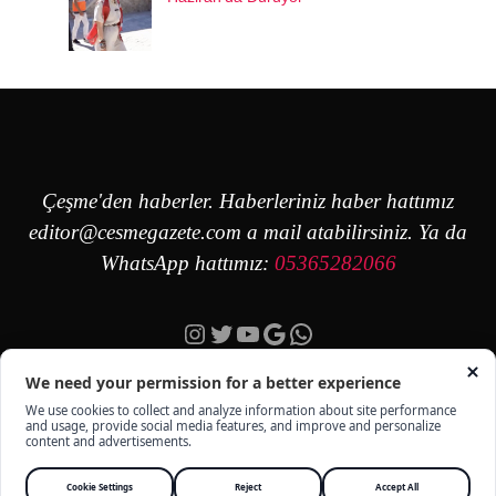
Çeşme'den haberler. Haberleriniz haber hattımız
editor@cesmegazete.com
a mail atabilirsiniz. Ya da
WhatsApp hattımız:
05365282066
Instagram
Twitter
YouTube
Google
https://wa.me/90
ÇEŞME GAZETE - TÜM HAKKI SAKLIDIR -
KÜNYE