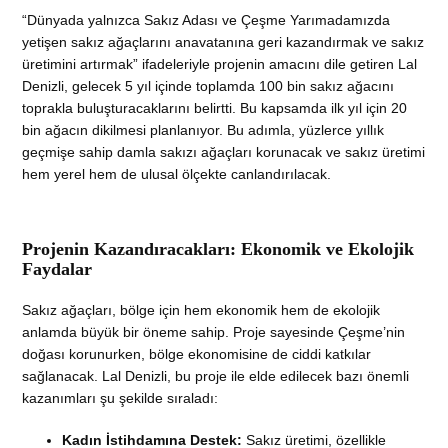
“Dünyada yalnızca Sakız Adası ve Çeşme Yarımadamızda
yetişen sakız ağaçlarını anavatanına geri kazandırmak ve sakız
üretimini artırmak” ifadeleriyle projenin amacını dile getiren Lal
Denizli, gelecek 5 yıl içinde toplamda 100 bin sakız ağacını
toprakla buluşturacaklarını belirtti. Bu kapsamda ilk yıl için 20
bin ağacın dikilmesi planlanıyor. Bu adımla, yüzlerce yıllık
geçmişe sahip damla sakızı ağaçları korunacak ve sakız üretimi
hem yerel hem de ulusal ölçekte canlandırılacak.
Projenin Kazandıracakları: Ekonomik ve Ekolojik
Faydalar
Sakız ağaçları, bölge için hem ekonomik hem de ekolojik
anlamda büyük bir öneme sahip. Proje sayesinde Çeşme’nin
doğası korunurken, bölge ekonomisine de ciddi katkılar
sağlanacak. Lal Denizli, bu proje ile elde edilecek bazı önemli
kazanımları şu şekilde sıraladı:
Kadın İstihdamına Destek:
Sakız üretimi, özellikle