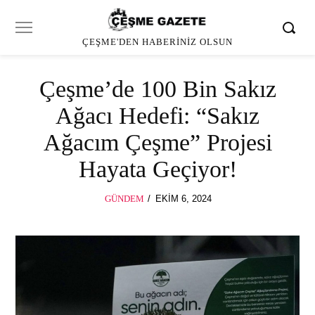
ÇEŞME'DEN HABERINIZ OLSUN
Çeşme’de 100 Bin Sakız
Ağacı Hedefi: “Sakız
Ağacım Çeşme” Projesi
Hayata Geçiyor!
POSTED
GÜNDEM
EKIM 6, 2024
ON