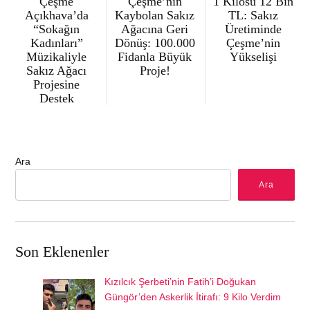
Çeşme
Çeşme’nin
1 Kilosu 12 Bin
Açıkhava’da
Kaybolan Sakız
TL: Sakız
“Sokağın
Ağacına Geri
Üretiminde
Kadınları”
Dönüş: 100.000
Çeşme’nin
Müzikaliyle
Fidanla Büyük
Yükselişi
Sakız Ağacı
Proje!
Projesine
Destek
Ara
Ara
Son Eklenenler
Kızılcık Şerbeti’nin Fatih’i Doğukan
Güngör’den Askerlik İtirafı: 9 Kilo Verdim