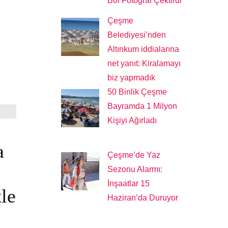
Bol Fotoğraf Çektirdi
Çeşme
Belediyesi’nden
Altınkum iddialarına
net yanıt: Kiralamayı
biz yapmadık
50 Binlik Çeşme
Bayramda 1 Milyon
Kişiyi Ağırladı
S
a
Çeşme’de Yaz
Sezonu Alarmı:
İnşaatlar 15
tle
Haziran’da Duruyor