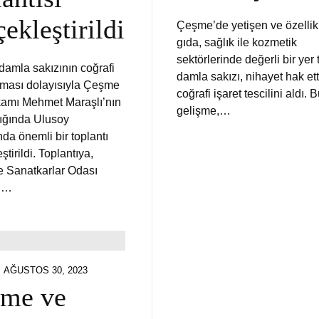
çekleştirildi
Çeşme’de yetişen ve özellik
gıda, sağlık ile kozmetik
sektörlerinde değerli bir yer 
amla sakızının coğrafi
damla sakızı, nihayet hak ett
alması dolayısıyla Çeşme
coğrafi işaret tescilini aldı. 
amı Mehmet Maraşlı’nın
gelişme,…
ığında Ulusoy
da önemli bir toplantı
ştirildi. Toplantıya,
e Sanatkarlar Odası
ı…
POSTED
AĞUSTOS 30, 2023
ON
me ve