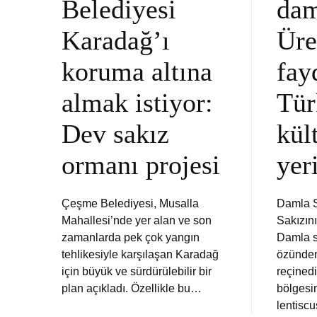
Belediyesi
dam
Karadağ’ı
Üre
koruma altına
fay
almak istiyor:
Tür
Dev sakız
kül
ormanı projesi
yer
Çeşme Belediyesi, Musalla
Damla S
Mahallesi’nde yer alan ve son
Sakızını
zamanlarda pek çok yangın
Damla s
tehlikesiyle karşılaşan Karadağ
özünden
için büyük ve sürdürülebilir bir
reçinedi
plan açıkladı. Özellikle bu…
bölgesi
lentisc