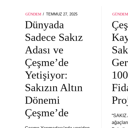
POSTED
TEMMUZ 27, 2025
GÜNDEM
GÜNDE
ON
Dünyada
Çeş
Sadece Sakız
Kay
Adası ve
Sak
Çeşme’de
Ger
Yetişiyor:
100
Sakızın Altın
Fid
Dönemi
Pro
Çeşme’de
“SAKIZ
ağaçlan