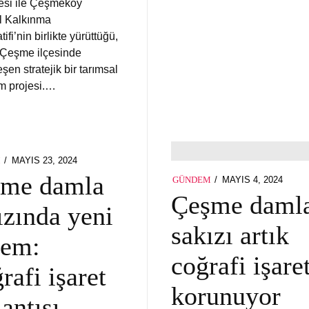
esi ile Çeşmeköy
l Kalkınma
ifi’nin birlikte yürüttüğü,
n Çeşme ilçesinde
şen stratejik bir tarımsal
m projesi.…
POSTED
MAYIS 23, 2024
M
ON
şme damla
POSTED
MAYIS 4, 2024
MAYI
GÜNDEM
ON
4,
Çeşme daml
ızında yeni
2024
sakızı artık
nem:
coğrafi işare
rafi işaret
korunuyor
lantısı