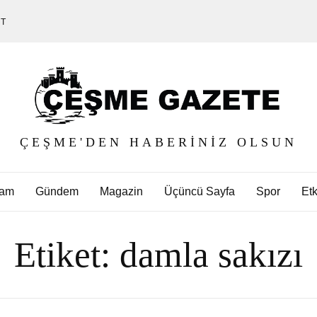
ET
ÇEŞME'DEN HABERINIZ OLSUN
am
Gündem
Magazin
Üçüncü Sayfa
Spor
Etk
Etiket:
damla sakızı