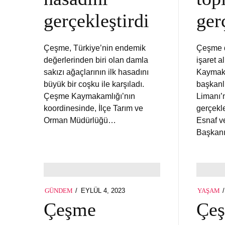
gerçekleştirdi
ger
Çeşme, Türkiye’nin endemik
Çeşme d
değerlerinden biri olan damla
işaret 
sakızı ağaçlarının ilk hasadını
Kaymak
büyük bir coşku ile karşıladı.
başkanl
Çeşme Kaymakamlığı’nın
Limanı’n
koordinesinde, İlçe Tarım ve
gerçekle
Orman Müdürlüğü…
Esnaf v
Başkan
POSTED
EYLÜL 4, 2023
EYLÜL
GÜNDEM
YAŞAM
ON
4,
Çeşme
Çeş
2023