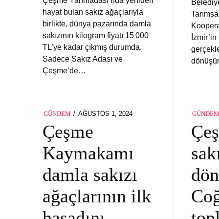
Çeşme Yarımadası’nda yeniden
Belediy
hayat bulan sakız ağaçlarıyla
Tarımsa
birlikte, dünya pazarında damla
Kooperat
sakızının kilogram fiyatı 15 000
İzmir’i
TL’ye kadar çıkmış durumda.
gerçekle
Sadece Sakız Adası ve
dönüşü
Çeşme’de…
POSTED
AĞUSTOS 1, 2024
GÜNDEM
GÜNDE
ON
Çeşme
Çe
Kaymakamı
sak
damla sakızı
dö
ağaçlarının ilk
Coğ
hasadını
top