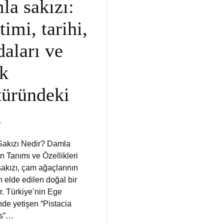
la sakızı:
timi, tarihi,
daları ve
k
türündeki
i
akızı Nedir? Damla
n Tanımı ve Özellikleri
akızı, çam ağaçlarının
 elde edilen doğal bir
r. Türkiye’nin Ege
nde yetişen “Pistacia
us”…