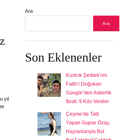
Ara
ÜL
Ara
z
Son Eklenenler
Kızılcık Şerbeti’nin
Fatih’i Doğukan
Güngör’den Askerlik
u yıl
İtirafı: 9 Kilo Verdim
ne
Çeşme’de Tatil
Yapan Gupse Özay,
Hayranlarıyla Bol