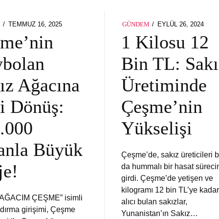
POSTED
POSTED
TEMMUZ 16, 2025
TEMMUZ
EYLÜL 26, 2024
EYL
M
GÜNDEM
ON
ON
16,
26,
me’nin
1 Kilosu 12
2025
2024
bolan
Bin TL: Sakı
ız Ağacına
Üretiminde
i Dönüş:
Çeşme’nin
.000
Yükselişi
anla Büyük
Çeşme’de, sakız üreticileri b
je!
da hummalı bir hasat süreci
girdi. Çeşme’de yetişen ve
kilogramı 12 bin TL’ye kadar
 AĞACIM ÇEŞME” isimli
alıcı bulan sakızlar,
dırma girişimi, Çeşme
Yunanistan’ın Sakız…