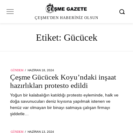
ÇEŞME'DEN HABERINIZ OLSUN
Etiket:
Gücücek
POSTED
GÜNDEM
HAZIRAN 18, 2024
ON
Çeşme Gücücek Koyu’ndaki inşaat
hazırlıkları protesto edildi
Yoğun bir kalabalığın katıldığı protesto eyleminde, halk ve
doğa savunucuları deniz kıyısına yapılmak istenen ve
henüz var olmayan bir binayı satmaya çalışan firmayı
şiddetle…
POSTED
GÜNDEM
HAZIRAN 13, 2024
HAZIRAN