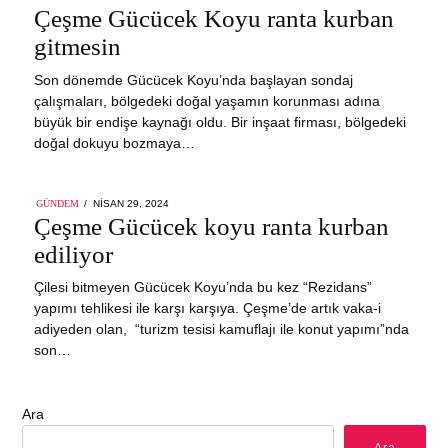
ON
Çeşme Gücücek Koyu ranta kurban
13,
2024
gitmesin
Son dönemde Gücücek Koyu’nda başlayan sondaj
çalışmaları, bölgedeki doğal yaşamın korunması adına
büyük bir endişe kaynağı oldu. Bir inşaat firması, bölgedeki
doğal dokuyu bozmaya…
POSTED
GÜNDEM
NISAN 29, 2024
ON
Çeşme Gücücek koyu ranta kurban
ediliyor
Çilesi bitmeyen Gücücek Koyu’nda bu kez “Rezidans”
yapımı tehlikesi ile karşı karşıya. Çeşme’de artık vaka-i
adiyeden olan, “turizm tesisi kamuflajı ile konut yapımı”nda
son…
Ara