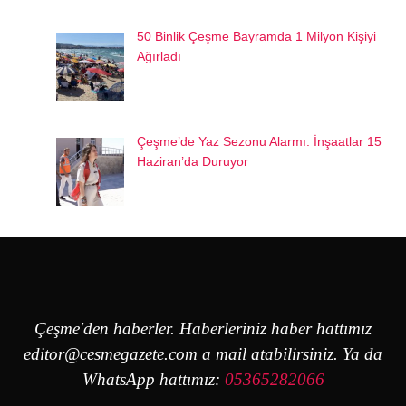
50 Binlik Çeşme Bayramda 1 Milyon Kişiyi
Ağırladı
Çeşme’de Yaz Sezonu Alarmı: İnşaatlar 15
Haziran’da Duruyor
Çeşme'den haberler. Haberleriniz haber hattımız
editor@cesmegazete.com
a mail atabilirsiniz. Ya da
WhatsApp hattımız:
05365282066