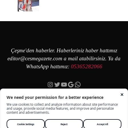
Çeşme'den haberler. Haberleriniz haber hattımız
editor@cesmegazete.com
a mail atabilirsiniz. Ya da
WhatsApp hattımız:
05365282066
Instagram
Twitter
YouTube
Google
https://wa.me/90
ÇEŞME GAZETE - TÜM HAKKI SAKLIDIR -
KÜNYE