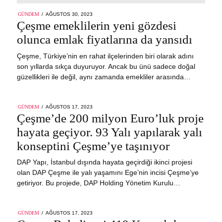
POSTED
GÜNDEM
AĞUSTOS 30, 2023
ON
Çeşme emeklilerin yeni gözdesi
olunca emlak fiyatlarına da yansıdı
Çeşme, Türkiye’nin en rahat ilçelerinden biri olarak adını
son yıllarda sıkça duyuruyor. Ancak bu ünü sadece doğal
güzellikleri ile değil, aynı zamanda emekliler arasında…
POSTED
GÜNDEM
AĞUSTOS 17, 2023
ON
Çeşme’de 200 milyon Euro’luk proje
hayata geçiyor. 93 Yalı yapılarak yalı
konseptini Çeşme’ye taşınıyor
DAP Yapı, İstanbul dışında hayata geçirdiği ikinci projesi
olan DAP Çeşme ile yalı yaşamını Ege’nin incisi Çeşme’ye
getiriyor. Bu projede, DAP Holding Yönetim Kurulu…
POSTED
GÜNDEM
AĞUSTOS 17, 2023
ON