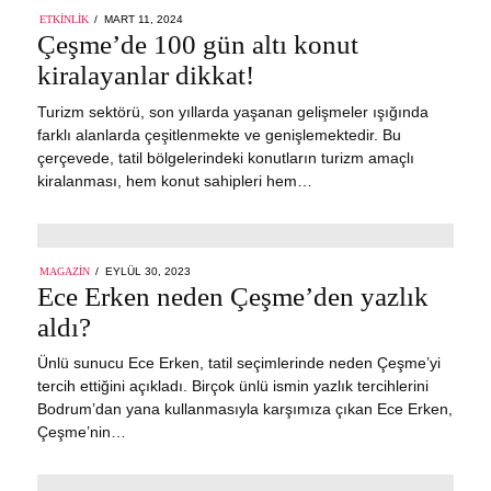
POSTED
ETKINLIK
MART 11, 2024
MART
ON
Çeşme’de 100 gün altı konut
11,
2024
kiralayanlar dikkat!
Turizm sektörü, son yıllarda yaşanan gelişmeler ışığında
farklı alanlarda çeşitlenmekte ve genişlemektedir. Bu
çerçevede, tatil bölgelerindeki konutların turizm amaçlı
kiralanması, hem konut sahipleri hem…
POSTED
MAGAZIN
EYLÜL 30, 2023
ON
Ece Erken neden Çeşme’den yazlık
aldı?
Ünlü sunucu Ece Erken, tatil seçimlerinde neden Çeşme’yi
tercih ettiğini açıkladı. Birçok ünlü ismin yazlık tercihlerini
Bodrum’dan yana kullanmasıyla karşımıza çıkan Ece Erken,
Çeşme’nin…