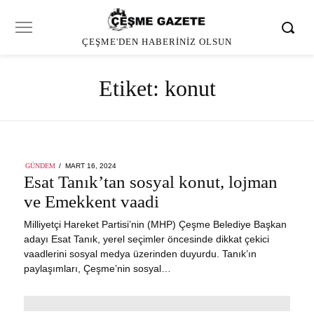
ÇEŞME'DEN HABERINIZ OLSUN
Etiket:
konut
POSTED
GÜNDEM
MART 16, 2024
ON
Esat Tanık’tan sosyal konut, lojman
ve Emekkent vaadi
Milliyetçi Hareket Partisi’nin (MHP) Çeşme Belediye Başkan
adayı Esat Tanık, yerel seçimler öncesinde dikkat çekici
vaadlerini sosyal medya üzerinden duyurdu. Tanık’ın
paylaşımları, Çeşme’nin sosyal…