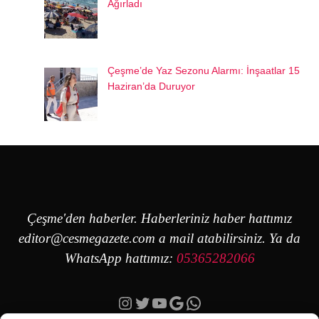
Ağırladı
Çeşme’de Yaz Sezonu Alarmı: İnşaatlar 15
Haziran’da Duruyor
Çeşme'den haberler. Haberleriniz haber hattımız
editor@cesmegazete.com
a mail atabilirsiniz. Ya da
WhatsApp hattımız:
05365282066
Instagram
Twitter
YouTube
Google
https://wa.me/90