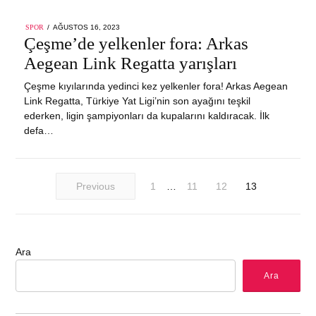
POSTED
SPOR
AĞUSTOS 16, 2023
ON
Çeşme’de yelkenler fora: Arkas
Aegean Link Regatta yarışları
Çeşme kıyılarında yedinci kez yelkenler fora! Arkas Aegean
Link Regatta, Türkiye Yat Ligi’nin son ayağını teşkil
ederken, ligin şampiyonları da kupalarını kaldıracak. İlk
defa…
Previous
1
…
11
12
13
Ara
Ara