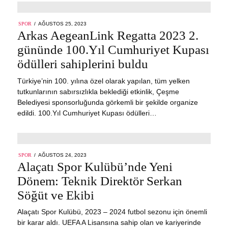
POSTED
SPOR
AĞUSTOS 25, 2023
ON
Arkas AegeanLink Regatta 2023 2.
gününde 100.Yıl Cumhuriyet Kupası
ödülleri sahiplerini buldu
Türkiye’nin 100. yılına özel olarak yapılan, tüm yelken
tutkunlarının sabırsızlıkla beklediği etkinlik, Çeşme
Belediyesi sponsorluğunda görkemli bir şekilde organize
edildi. 100.Yıl Cumhuriyet Kupası ödülleri…
POSTED
SPOR
AĞUSTOS 24, 2023
ON
Alaçatı Spor Kulübü’nde Yeni
Dönem: Teknik Direktör Serkan
Söğüt ve Ekibi
Alaçatı Spor Kulübü, 2023 – 2024 futbol sezonu için önemli
bir karar aldı. UEFA A Lisansına sahip olan ve kariyerinde