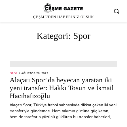
ÇEŞME'DEN HABERINIZ OLSUN
Kategori:
Spor
POSTED
SPOR
AĞUSTOS 26, 2023
AĞUSTOS
ON
Alaçatı Spor’da heyecan yaratan iki
26,
2023
yeni transfer: Hakkı Tosun ve İsmail
Hacıhafızoğlu
Alaçatı Spor, Türkiye futbol sahnesinde dikkat çeken iki yeni
transferiyle gündemde. Hem takımın gücüne güç katan,
hem de taraftarın yüzünü güldüren bu transfer haberleri,…