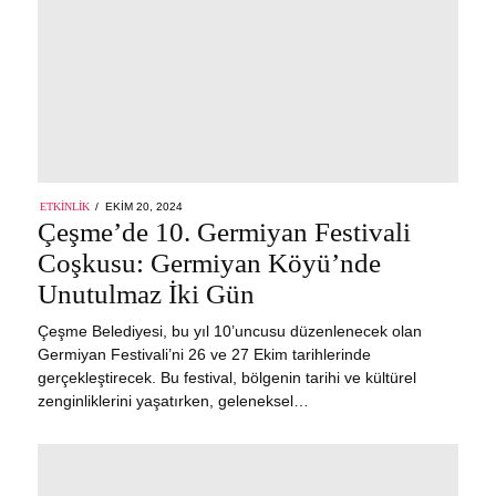
POSTED
ETKINLIK
EKIM 20, 2024
ON
Çeşme’de 10. Germiyan Festivali
Coşkusu: Germiyan Köyü’nde
Unutulmaz İki Gün
Çeşme Belediyesi, bu yıl 10’uncusu düzenlenecek olan
Germiyan Festivali’ni 26 ve 27 Ekim tarihlerinde
gerçekleştirecek. Bu festival, bölgenin tarihi ve kültürel
zenginliklerini yaşatırken, geleneksel…