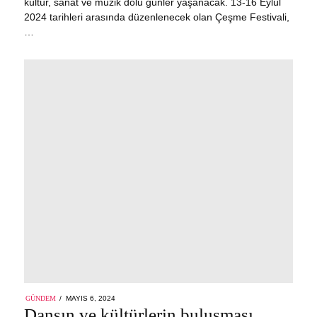
kültür, sanat ve müzik dolu günler yaşanacak. 13-16 Eylül
2024 tarihleri arasında düzenlenecek olan Çeşme Festivali,
…
POSTED
GÜNDEM
MAYIS 6, 2024
MAYIS
ON
Dansın ve kültürlerin buluşması
6,