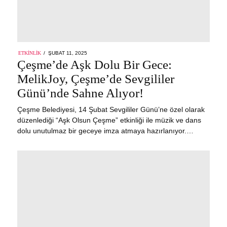
POSTED
ETKINLIK
ŞUBAT 11, 2025
ŞUBAT
ON
Çeşme’de Aşk Dolu Bir Gece:
11,
2025
MelikJoy, Çeşme’de Sevgililer
Günü’nde Sahne Alıyor!
Çeşme Belediyesi, 14 Şubat Sevgililer Günü’ne özel olarak
düzenlediği “Aşk Olsun Çeşme” etkinliği ile müzik ve dans
dolu unutulmaz bir geceye imza atmaya hazırlanıyor.…