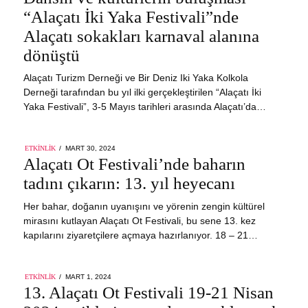
2024
“Alaçatı İki Yaka Festivali”nde
Alaçatı sokakları karnaval alanına
dönüştü
Alaçatı Turizm Derneği ve Bir Deniz Iki Yaka Kolkola
Derneği tarafından bu yıl ilki gerçekleştirilen “Alaçatı İki
Yaka Festivali”, 3-5 Mayıs tarihleri arasında Alaçatı’da…
POSTED
ETKINLIK
MART 30, 2024
ON
Alaçatı Ot Festivali’nde baharın
tadını çıkarın: 13. yıl heyecanı
Her bahar, doğanın uyanışını ve yörenin zengin kültürel
mirasını kutlayan Alaçatı Ot Festivali, bu sene 13. kez
kapılarını ziyaretçilere açmaya hazırlanıyor. 18 – 21…
POSTED
ETKINLIK
MART 1, 2024
ON
13. Alaçatı Ot Festivali 19-21 Nisan