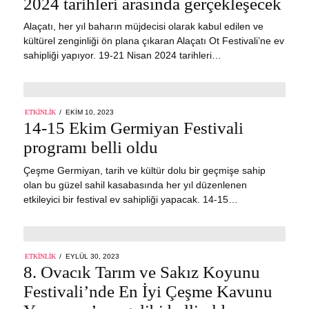
2024 tarihleri arasında gerçekleşecek
Alaçatı, her yıl baharın müjdecisi olarak kabul edilen ve
kültürel zenginliği ön plana çıkaran Alaçatı Ot Festivali’ne ev
sahipliği yapıyor. 19-21 Nisan 2024 tarihleri…
POSTED
ETKINLIK
EKIM 10, 2023
EKIM
ON
14-15 Ekim Germiyan Festivali
13,
2023
programı belli oldu
Çeşme Germiyan, tarih ve kültür dolu bir geçmişe sahip
olan bu güzel sahil kasabasında her yıl düzenlenen
etkileyici bir festival ev sahipliği yapacak. 14-15…
POSTED
ETKINLIK
EYLÜL 30, 2023
ON
8. Ovacık Tarım ve Sakız Koyunu
Festivali’nde En İyi Çeşme Kavunu