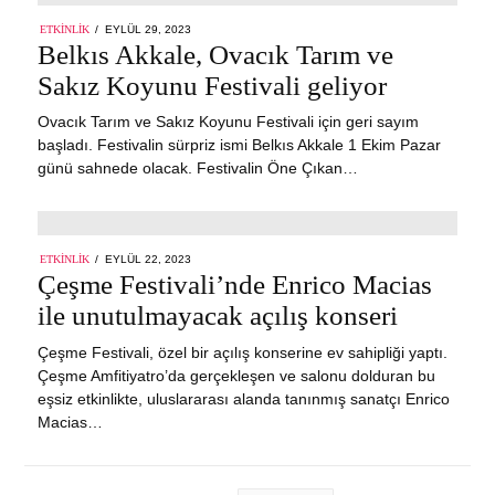
POSTED
ETKINLIK
EYLÜL 29, 2023
ON
Belkıs Akkale, Ovacık Tarım ve
Sakız Koyunu Festivali geliyor
Ovacık Tarım ve Sakız Koyunu Festivali için geri sayım
başladı. Festivalin sürpriz ismi Belkıs Akkale 1 Ekim Pazar
günü sahnede olacak. Festivalin Öne Çıkan…
POSTED
ETKINLIK
EYLÜL 22, 2023
ON
Çeşme Festivali’nde Enrico Macias
ile unutulmayacak açılış konseri
Çeşme Festivali, özel bir açılış konserine ev sahipliği yaptı.
Çeşme Amfitiyatro’da gerçekleşen ve salonu dolduran bu
eşsiz etkinlikte, uluslararası alanda tanınmış sanatçı Enrico
Macias…