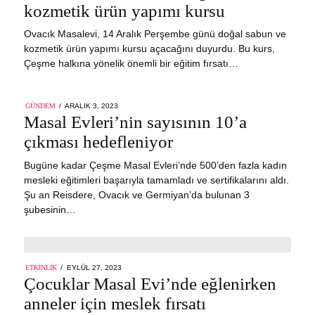
kozmetik ürün yapımı kursu
Ovacık Masalevi, 14 Aralık Perşembe günü doğal sabun ve
kozmetik ürün yapımı kursu açacağını duyurdu. Bu kurs,
Çeşme halkına yönelik önemli bir eğitim fırsatı…
POSTED
GÜNDEM
ARALIK 3, 2023
ARALIK
ON
Masal Evleri’nin sayısının 10’a
3,
2023
çıkması hedefleniyor
Bugüne kadar Çeşme Masal Evleri’nde 500’den fazla kadın
mesleki eğitimleri başarıyla tamamladı ve sertifikalarını aldı.
Şu an Reisdere, Ovacık ve Germiyan’da bulunan 3
şubesinin…
POSTED
ETKINLIK
EYLÜL 27, 2023
ON
Çocuklar Masal Evi’nde eğlenirken
anneler için meslek fırsatı