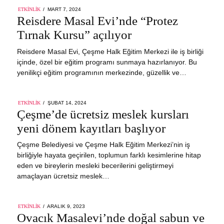
POSTED
ETKINLIK
MART 7, 2024
MART
ON
Reisdere Masal Evi’nde “Protez
7,
2024
Tırnak Kursu” açılıyor
Reisdere Masal Evi, Çeşme Halk Eğitim Merkezi ile iş birliği
içinde, özel bir eğitim programı sunmaya hazırlanıyor. Bu
yenilikçi eğitim programının merkezinde, güzellik ve…
POSTED
ETKINLIK
ŞUBAT 14, 2024
ON
Çeşme’de ücretsiz meslek kursları
yeni dönem kayıtları başlıyor
Çeşme Belediyesi ve Çeşme Halk Eğitim Merkezi’nin iş
birliğiyle hayata geçirilen, toplumun farklı kesimlerine hitap
eden ve bireylerin mesleki becerilerini geliştirmeyi
amaçlayan ücretsiz meslek…
POSTED
ETKINLIK
ARALIK 9, 2023
ARALIK
ON
Ovacık Masalevi’nde doğal sabun ve
9,
2023