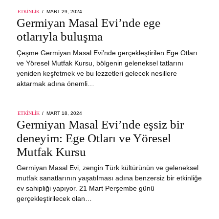
POSTED
ETKINLIK
MART 29, 2024
ON
Germiyan Masal Evi’nde ege
otlarıyla buluşma
Çeşme Germiyan Masal Evi’nde gerçekleştirilen Ege Otları
ve Yöresel Mutfak Kursu, bölgenin geleneksel tatlarını
yeniden keşfetmek ve bu lezzetleri gelecek nesillere
aktarmak adına önemli…
POSTED
ETKINLIK
MART 18, 2024
ON
Germiyan Masal Evi’nde eşsiz bir
deneyim: Ege Otları ve Yöresel
Mutfak Kursu
Germiyan Masal Evi, zengin Türk kültürünün ve geleneksel
mutfak sanatlarının yaşatılması adına benzersiz bir etkinliğe
ev sahipliği yapıyor. 21 Mart Perşembe günü
gerçekleştirilecek olan…