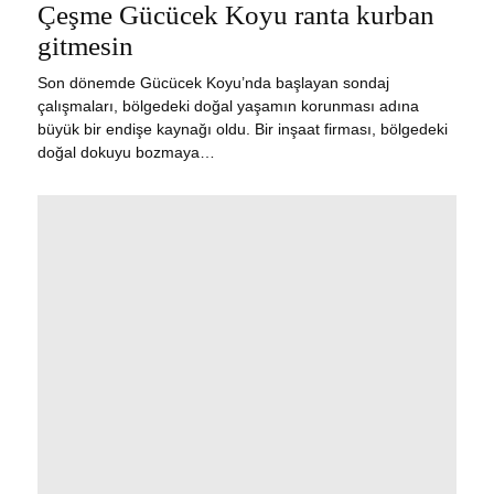
ON
Çeşme Gücücek Koyu ranta kurban
13,
2024
gitmesin
Son dönemde Gücücek Koyu’nda başlayan sondaj
çalışmaları, bölgedeki doğal yaşamın korunması adına
büyük bir endişe kaynağı oldu. Bir inşaat firması, bölgedeki
doğal dokuyu bozmaya…