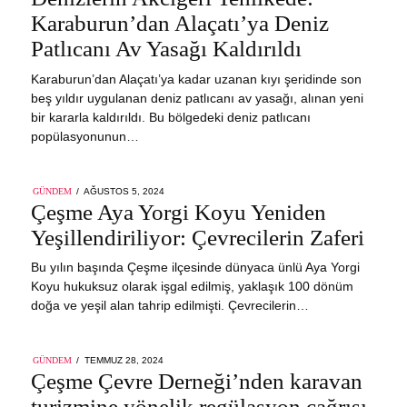
Karaburun’dan Alaçatı’ya Deniz
Patlıcanı Av Yasağı Kaldırıldı
Karaburun’dan Alaçatı’ya kadar uzanan kıyı şeridinde son
beş yıldır uygulanan deniz patlıcanı av yasağı, alınan yeni
bir kararla kaldırıldı. Bu bölgedeki deniz patlıcanı
popülasyonunun…
POSTED
GÜNDEM
AĞUSTOS 5, 2024
ON
Çeşme Aya Yorgi Koyu Yeniden
Yeşillendiriliyor: Çevrecilerin Zaferi
Bu yılın başında Çeşme ilçesinde dünyaca ünlü Aya Yorgi
Koyu hukuksuz olarak işgal edilmiş, yaklaşık 100 dönüm
doğa ve yeşil alan tahrip edilmişti. Çevrecilerin…
POSTED
GÜNDEM
TEMMUZ 28, 2024
TEMMUZ
ON
Çeşme Çevre Derneği’nden karavan
28,
2024
turizmine yönelik regülasyon çağrısı