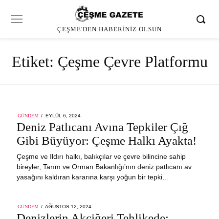
ÇEŞME'DEN HABERINIZ OLSUN
Etiket:
Çeşme Çevre Platformu
POSTED
GÜNDEM
EYLÜL 6, 2024
ON
Deniz Patlıcanı Avına Tepkiler Çığ
Gibi Büyüyor: Çeşme Halkı Ayakta!
Çeşme ve Ildırı halkı, balıkçılar ve çevre bilincine sahip
bireyler, Tarım ve Orman Bakanlığı’nın deniz patlıcanı av
yasağını kaldıran kararına karşı yoğun bir tepki…
POSTED
GÜNDEM
AĞUSTOS 12, 2024
ON
Denizlerin Akciğeri Tehlikede: