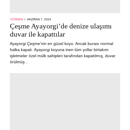
POSTED
GÜNDEM
HAZIRAN 7, 2024
ON
Çeşme Ayayorgi’de denize ulaşımı
duvar ile kapattılar
Ayayorgi Çeşme’nin en güzel koyu. Ancak burası normal
halka kapalı. Ayayorgi koyuna inen tüm yollar birtakım
işletmeler özel mülk sahipleri tarafından kapatılmış, duvar
örülmüş…