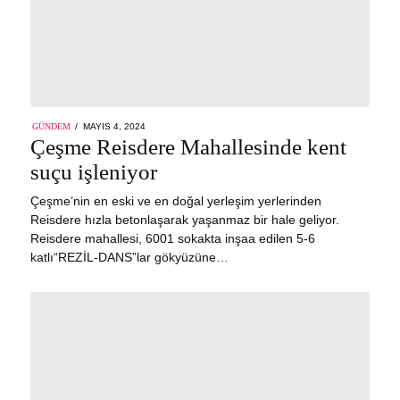
POSTED
GÜNDEM
MAYIS 4, 2024
MAYIS
ON
Çeşme Reisdere Mahallesinde kent
4,
2024
suçu işleniyor
Çeşme’nin en eski ve en doğal yerleşim yerlerinden
Reisdere hızla betonlaşarak yaşanmaz bir hale geliyor.
Reisdere mahallesi, 6001 sokakta inşaa edilen 5-6
katlı“REZİL-DANS”lar gökyüzüne…