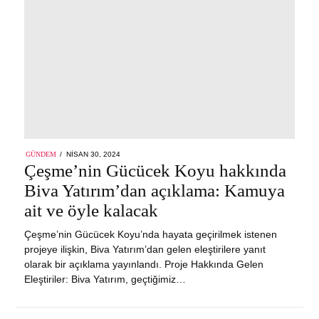
POSTED
GÜNDEM
NISAN 30, 2024
ON
Çeşme’nin Gücücek Koyu hakkında
Biva Yatırım’dan açıklama: Kamuya
ait ve öyle kalacak
Çeşme’nin Gücücek Koyu’nda hayata geçirilmek istenen
projeye ilişkin, Biva Yatırım’dan gelen eleştirilere yanıt
olarak bir açıklama yayınlandı. Proje Hakkında Gelen
Eleştiriler: Biva Yatırım, geçtiğimiz…