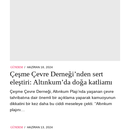
POSTED
GÜNDEM
HAZIRAN 16, 2024
ON
Çeşme Çevre Derneği’nden sert
eleştiri: Altınkum’da doğa katliamı
Çeşme Çevre Derneği, Altınkum Plajı’nda yaşanan çevre
tahribatına dair önemli bir açıklama yaparak kamuoyunun
dikkatini bir kez daha bu ciddi meseleye çekti. “Altınkum
plajını…
POSTED
GÜNDEM
HAZIRAN 13, 2024
HAZIRAN