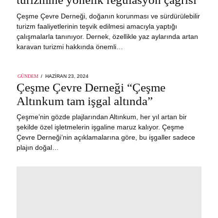
Çeşme Çevre Derneği, doğanın korunması ve sürdürülebilir
turizm faaliyetlerinin teşvik edilmesi amacıyla yaptığı
çalışmalarla tanınıyor. Dernek, özellikle yaz aylarında artan
karavan turizmi hakkında önemli…
POSTED
GÜNDEM
HAZIRAN 23, 2024
HAZIRAN
ON
Çeşme Çevre Derneği “Çeşme
23,
2024
Altınkum tam işgal altında”
Çeşme’nin gözde plajlarından Altınkum, her yıl artan bir
şekilde özel işletmelerin işgaline maruz kalıyor. Çeşme
Çevre Derneği’nin açıklamalarına göre, bu işgaller sadece
plajın doğal…